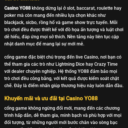
Casino YO88
không dừng lại ở slot, baccarat, roulette hay
poker mà còn mang đến nhiều lựa chọn khác như
blackjack, sicbo, rồng hổ và game show trực tuyến. Mỗi
trò chơi đều được thiết kế với đồ họa ấn tượng và luật chơi
dễ hiểu, đáp ứng mọi sở thích. Nền tảng này liên tục cập
nhật danh mục để mang lại sự mới mẻ.
cổng game đặc biệt chú trọng đến live Casino, nơi bạn có
thể tham gia các trò như Lightning Dice hay Crazy Time
với dealer chuyên nghiệp. Hệ thống YO88 đảm bảo mọi
trò chơi đều công bằng, với kết quả được kiểm soát chặt
chẽ. Đây là điểm nhấn giúp thương hiệu này luôn dẫn đầu.
Khuyến mãi và ưu đãi tại Casino YO88
cổng game không ngừng đổi mới, mang đến các chương
trình hấp dẫn, dễ tham gia, minh bạch và phù hợp với mọi
đối tượng, từ những người mới bước chân vào sòng bạc