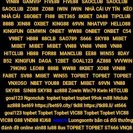
VIN88
GAMVIP
FIVE88
FIVE88
SAOCLUB
SAOCLUB
SAOCLUB
ZO88
ZO88
IWIN
IWIN
NHÀ CÁI UY TÍN
KÈO
NHÀ CÁI
SBOBET
FI88
BET365
8KBET
DA88
TIPCLUB
888B
XIN88
OXBET
KING88
69VN
NHATVIP
HELLO88
KINGFUN
GEMWIN
ONBET
WW88
ONBET
ONBET
C54
V9BET
HB88
88CLB
SAO789
S666
SKY88
MIBET
MIBET
MIBET
MIBET
VN88
VN88
VN88
VN88
HITCLUB
HB88
FOR88
MANCLUB
EE88
WIN55
8DAY
B52
KINGFUN
DAGA
12BET
GOAL123
AZ888
VVVWIN
79KING
LEO88
888B
WW88
8KBET
XO88
VIN88
FABET
SV88
MIBET
WIN55
TOPBET
TOPBET
TOPBET
VNXOSO
NBET
YOU88
DEBET
MIBET
69VN
VN88
SKY88
SIN88
SKY88
az888
Zowin
Win79
Kwin
HITCLUB
goal123
Ngonclub
topbet
topbet
topbet
99ok
m88
hitclub
az888
bet69
https://bet69.city/
tk88
https://tk88.li/
st666
goal123
topbet
Topbet
Topbet
VIC88
Topbet
Topbet
VIC88
VIC88
G88
VND88
KU68
Luongsontv
bắn cá đổi thưởng
MAN79
đánh đề online
xin88
lu88
8us
TOPBET
TOPBET
ST666
VNQ8