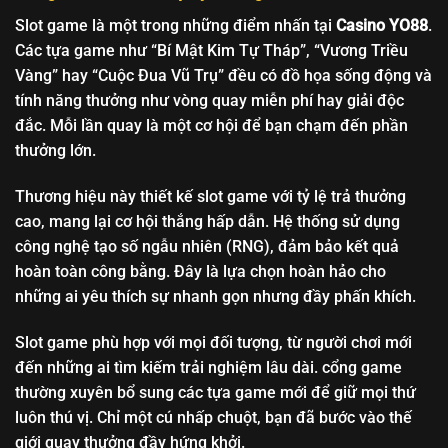
Slot game là một trong những điểm nhấn tại
Casino YO88
.
Các tựa game như “Bí Mật Kim Tự Tháp”, “Vương Triều
Vàng” hay “Cuộc Đua Vũ Trụ” đều có đồ họa sống động và
tính năng thưởng như vòng quay miễn phí hay giải độc
đắc. Mỗi lần quay là một cơ hội để bạn chạm đến phần
thưởng lớn.
Thương hiệu này thiết kế slot game với tỷ lệ trả thưởng
cao, mang lại cơ hội thắng hấp dẫn. Hệ thống sử dụng
công nghệ tạo số ngẫu nhiên (RNG), đảm bảo kết quả
hoàn toàn công bằng. Đây là lựa chọn hoàn hảo cho
những ai yêu thích sự nhanh gọn nhưng đầy phấn khích.
Slot game phù hợp với mọi đối tượng, từ người chơi mới
đến những ai tìm kiếm trải nghiệm lâu dài. cổng game
thường xuyên bổ sung các tựa game mới để giữ mọi thứ
luôn thú vị. Chỉ một cú nhấp chuột, bạn đã bước vào thế
giới quay thưởng đầy hứng khởi.