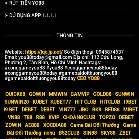
RÚT TIỀN YO88
DỬ DỤNG APP 1.1.1.1
THÔNG TIN
Website:
https://jqc.jp.net/
Số điện thoại: 0945874637
Emai:
you88today@gmail.com
Địa chỉ: 112 Cửu Long,
Phường 2, Tân Bình, Hồ Chí Minh Hashtags:
#conggameyou88 #you88 #conggameyou88today
#conggameyou88today #gamebaidoithuongyou88
#gamebaidoithuongyou88today
CEO YO88
QUICK68
GOWIN
MMWIN
GAMVIP
GOLD88
SUNWIN
SUNWIN20
KUBET
KUBET77
HIT CLUB
HITCLUB
I9BET
I9 BET
DEBET
DEBET
VIN777
JBO
BK8
RED88
MIBET
VN88
T88
R88
XVIP
CHOANGCLUB
TOPZO
DEBET
ZOWIN
AE888
XOCDIA88
Game Bài Đổi Thưởng
Game
Bài Đổi Thưởng
nohu
B52CLUB
SIN88
SKY88
ZBET