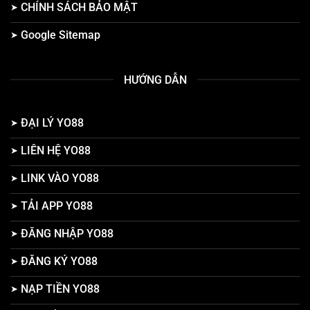
CHÍNH SÁCH BẢO MẬT
Google Sitemap
HƯỚNG DẪN
ĐẠI LÝ YO88
LIÊN HỆ YO88
LINK VÀO YO88
TẢI APP YO88
ĐĂNG NHẬP YO88
ĐĂNG KÝ YO88
NẠP TIỀN YO88