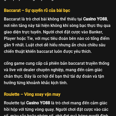
Baccarat – Sự quyến rũ của bài bạc
Baccarat là trò chơi bài không thể thiếu tại
Casino YO88
,
nơi nền tảng này tái hiện không khí sòng bạc thực thụ qua
giao diện trực tuyến. Người chơi đặt cược vào Banker,
Player hoặc Tie, với mục tiêu đoán bên nào có tổng điểm
gần 9 nhất. Luật chơi dễ hiểu nhưng ẩn chứa chiều sâu
chiến thuật khiến baccarat luôn được yêu thích.
cổng game cung cấp cả phiên bản baccarat truyền thống
và live với dealer chuyên nghiệp, mang đến cảm giác
chân thực. Đây là cơ hội để bạn thử tài dự đoán và tận
hưởng từng khoảnh khắc kịch tính.
Roulette – Vòng xoay vận may
Roulette tại
Casino YO88
là trò chơi mang đến cảm giác
hồi hộp với từng vòng quay. Người chơi đặt cược vào các
số, màu sắc hoặc nhóm số, chờ đợi quả bóng quyết định