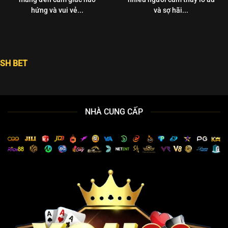
đường link trực tiếp của nhà cái:
https://jqc.jp.net/
nhiều gia chủ gặp...
thường gặp, ẩn chứa...
Ưu điểm làm nên tên tuổi YO88 tại Việt Nam
Hiện nay, sân chơi dang thu về lượng thành viên đông
SH BET
đảo và tăng nhanh, để có được thành công này phải kể
đến những điểm mạnh sau đây:
Giao diện thân thiện, dễ dùng
NHÀ CUNG CẤP
Giao diện
YO88
được thiết kế một cách khoa học, hiện
đại và mang đậm tính giải trí, tạo ấn tượng mạnh mẽ
ngay từ lần đầu truy cập. Chi tiết đồ họa được trau
chuốt tỉ mỉ, kết hợp với bố cục hợp lý, giúp người chơi
dễ dàng thao tác và định hướng.