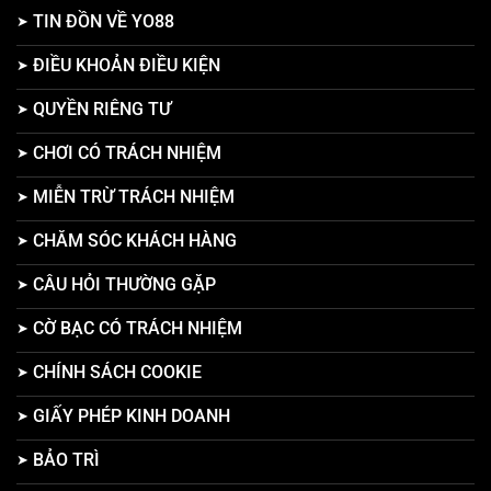
TIN ĐỒN VỀ YO88
chơi, thể hiện sự tuân thủ nghiêm ngặt các tiêu chuẩn
vận hành quốc tế.
ĐIỀU KHOẢN ĐIỀU KIỆN
Tất cả sản phẩm và dịch vụ cá cược tại
YO88
đều được
QUYỀN RIÊNG TƯ
kiểm định định kỳ để đảm bảo tính công bằng, minh
CHƠI CÓ TRÁCH NHIỆM
bạch và không có sự can thiệp vào kết quả trò chơi.
Điều này mang lại sự an tâm tuyệt đối cho người chơi
MIỄN TRỪ TRÁCH NHIỆM
khi tham gia giải trí và đặt cược trên nền tảng.
CHĂM SÓC KHÁCH HÀNG
Bảo mật thông tin hàng đầu
CÂU HỎI THƯỜNG GẶP
Cổng game đặt an toàn và quyền riêng tư của người
chơi lên hàng đầu, thể hiện qua hệ thống bảo mật tiên
CỜ BẠC CÓ TRÁCH NHIỆM
tiến và nghiêm ngặt. Mọi thông tin cá nhân và giao
CHÍNH SÁCH COOKIE
dịch của người dùng đều được mã hóa bằng công
nghệ SSL 128-bit, tiêu chuẩn bảo mật hàng đầu trong
GIẤY PHÉP KINH DOANH
ngành tài chính. Dữ liệu được lưu trữ phân tán trên các
BẢO TRÌ
hệ thống riêng biệt, kết hợp cùng tường lửa đa lớp,
ngăn chặn mọi truy cập trái phép.