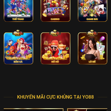
Thông tin về cổng game đổi thưởng YO88
Với tầm nhìn chiến lược, sân chơi đặt mục tiêu không
ngừng hoàn thiện chất lượng sản phẩm và hình thức
vận hành, hướng tới xây dựng địa chỉ giải trí uy tín.
Cổng game cũng ấp ủ kế hoạch mở rộng quy mô ra thị
trường quốc tế, kiến tạo một cộng đồng người chơi
KHUYẾN MÃI CỰC KHỦNG TẠI YO88
rộng lớn, công bằng và đoàn kết. Cam kết đặt trải
nghiệm khách hàng lên hàng đầu, địa điểm lý tưởng
người chơi muốn khẳng định bản lĩnh.