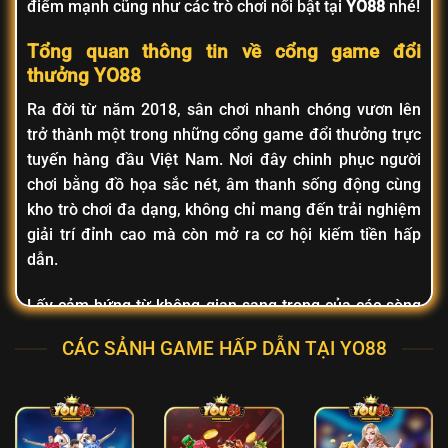
điểm mạnh cũng như các trò chơi nổi bật tại
YO88
nhé!
Tổng quan thông tin về cổng game đổi
thưởng YO88
Ra đời từ năm 2018, sân chơi nhanh chóng vươn lên
trở thành một trong những cổng game đổi thưởng trực
tuyến hàng đầu Việt Nam. Nơi đây chinh phục người
chơi bằng đồ họa sắc nét, âm thanh sống động cùng
kho trò chơi đa dạng, không chỉ mang đến trải nghiệm
giải trí đỉnh cao mà còn mở ra cơ hội kiếm tiền hấp
dẫn.
Lấy cảm hứng từ không gian sang trọng của các sòng
bạc quốc tế,
YO88
được ví như “Las Vegas thu nhỏ”
CÁC SẢNH GAME HẤP DẪN TẠI YO88
trên nền tảng trực tuyến. Mọi sản phẩm cá cược tại
đây đều được cung cấp bởi các nhà phát hành uy tín,
đảm bảo tính công bằng và chất lượng vượt trội.