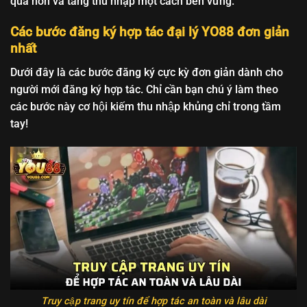
quả hơn và tăng thu nhập một cách bền vững.
Các bước đăng ký hợp tác
đại lý YO88
đơn giản
nhất
Dưới đây là các bước đăng ký cực kỳ đơn giản dành cho
người mới đăng ký hợp tác. Chỉ cần bạn chú ý làm theo
các bước này cơ hội kiếm thu nhập khủng chỉ trong tầm
tay!
Truy cập trang uy tín để hợp tác an toàn và lâu dài