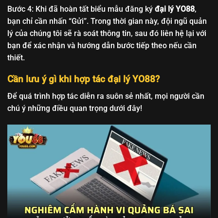
Bước 4: Khi đã hoàn tất biểu mẫu đăng ký
đại lý YO88
,
bạn chỉ cần nhấn “Gửi”. Trong thời gian này, đội ngũ quản
lý của chúng tôi sẽ rà soát thông tin, sau đó liên hệ lại với
bạn để xác nhận và hướng dẫn bước tiếp theo nếu cần
thiết.
Cần lưu ý gì khi hợp tác
đại lý YO88
?
Để quá trình hợp tác diễn ra suôn sẻ nhất, mọi người cần
chú ý những điều quan trọng dưới đây!