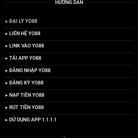
HƯỚNG DẪN
ĐẠI LÝ YO88
LIÊN HỆ YO88
LINK VÀO YO88
TẢI APP YO88
ĐĂNG NHẬP YO88
ĐĂNG KÝ YO88
NẠP TIỀN YO88
RÚT TIỀN YO88
DỬ DỤNG APP 1.1.1.1