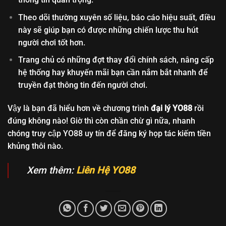
Theo dõi thường xuyên số liệu, báo cáo hiệu suất, điều
này sẽ giúp bạn có được những chiến lược thu hút
người chơi tốt hơn.
Trang chủ có những đợt thay đổi chính sách, nâng cấp
hệ thống hay khuyến mãi bạn cần nắm bắt nhanh để
truyền đạt thông tin đến người chơi.
Vậy là bạn đã hiểu hơn về chương trình
đại lý YO88
rồi
đúng không nào! Giờ thì còn chần chừ gì nữa, nhanh
chóng truy cập YO88 uy tín để đăng ký họp tác kiếm tiền
khủng thôi nào.
Xem thêm:
Liên Hệ YO88