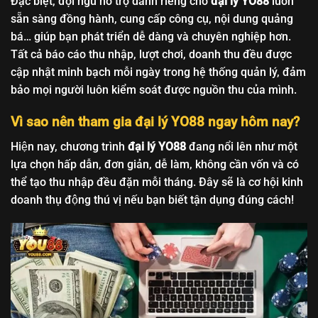
Đặc biệt, đội ngũ hỗ trợ dành riêng cho
đại lý YO88
luôn
sẵn sàng đồng hành, cung cấp công cụ, nội dung quảng
bá… giúp bạn phát triển dễ dàng và chuyên nghiệp hơn.
Tất cả báo cáo thu nhập, lượt chơi, doanh thu đều được
cập nhật minh bạch mỗi ngày trong hệ thống quản lý, đảm
bảo mọi người luôn kiểm soát được nguồn thu của mình.
Vì sao nên tham gia
đại lý YO88
ngay hôm nay?
Hiện nay, chương trình
đại lý YO88
đang nổi lên như một
lựa chọn hấp dẫn, đơn giản, dễ làm, không cần vốn và có
thể tạo thu nhập đều đặn mỗi tháng. Đây sẽ là cơ hội kinh
doanh thụ động thú vị nếu bạn biết tận dụng đúng cách!