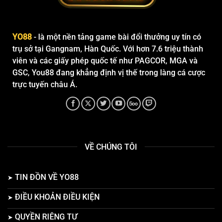
YO88
- là một nền tảng game bài đổi thưởng uy tín có
trụ sở tại Gangnam, Hàn Quốc. Với hơn 7.6 triệu thành
viên và các giấy phép quốc tế như PAGCOR, MGA và
GSC, You88 đang khẳng định vị thế trong làng cá cược
trực tuyến châu Á.
VỀ CHÚNG TÔI
TIN ĐỒN VỀ YO88
ĐIỀU KHOẢN ĐIỀU KIỆN
QUYỀN RIÊNG TƯ