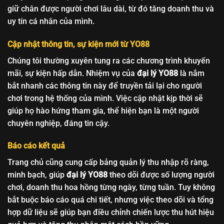
giữ chân được người chơi lâu dài, từ đó tăng doanh thu và
uy tín cá nhân của mình.
Cập nhật thông tin, sự kiện mới từ YO88
Chúng tôi thường xuyên tung ra các chương trình khuyến
mãi, sự kiện hấp dẫn. Nhiệm vụ của
đại lý YO88
là nắm
bắt nhanh các thông tin này để truyền tải lại cho người
chơi trong hệ thống của mình. Việc cập nhật kịp thời sẽ
giúp họ hào hứng tham gia, thể hiện bạn là một người
chuyên nghiệp, đáng tin cậy.
Báo cáo kết quả
Trang chủ cũng cung cấp bảng quản lý thu nhập rõ ràng,
minh bạch, giúp
đại lý YO88
theo dõi được số lượng người
chơi, doanh thu hoa hồng từng ngày, từng tuần. Tuy không
bắt buộc báo cáo quá chi tiết, nhưng việc theo dõi và tổng
hợp dữ liệu sẽ giúp bạn điều chỉnh chiến lược thu hút hiệu