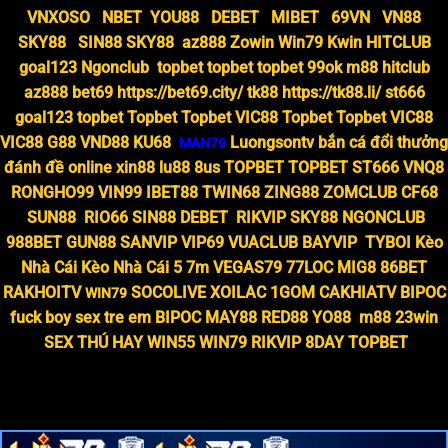
VNXOSO
NBET
YOU88
DEBET
MIBET
69VN
VN88
SKY88
SIN88
SKY88
az888
Zowin
Win79
Kwin
HITCLUB
goal123
Ngonclub
topbet
topbet
topbet
99ok
m88
hitclub
az888
bet69
https://bet69.city/
tk88
https://tk88.li/
st666
goal123
topbet
Topbet
Topbet
VIC88
Topbet
Topbet
VIC88
VIC88
G88
VND88
KU68
Luongsontv
bắn cá đổi thưởng
MAN79
đánh đề online
xin88
lu88
8us
TOPBET
TOPBET
ST666
VNQ8
RONGHO99
VIN99
IBET88
TWIN68
ZING88
ZOMCLUB
CF68
SUN88
RIO66
SIN88
DEBET
RIKVIP
SKY88
NGONCLUB
988BET
GUN88
SANVIP
VIP69
VUACLUB
BAYVIP
TYBOI
Kèo
Nhà Cái
Kèo Nhà Cái 5
7m
VEGAS79
77LOC
MIG8
86BET
RAKHOITV
SOCOLIVE
XOILAC
1GOM
CAKHIATV
BIPOC
WIN79
fuck boy
sex tre em
BIPOC
MAY88
RED88
YO88
m88
23win
SEX THÚ HAY
WIN55
WIN79
RIKVIP
8DAY
TOPBET