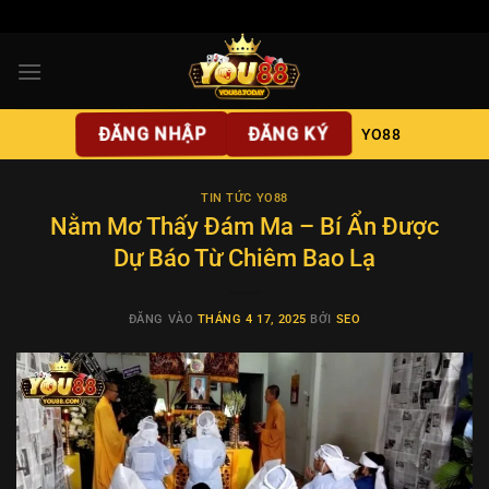
Bỏ
qua
nội
dung
ĐĂNG NHẬP
ĐĂNG KÝ
YO88
TIN TỨC YO88
Nằm Mơ Thấy Đám Ma – Bí Ẩn Được
Dự Báo Từ Chiêm Bao Lạ
ĐĂNG VÀO
THÁNG 4 17, 2025
BỞI
SEO