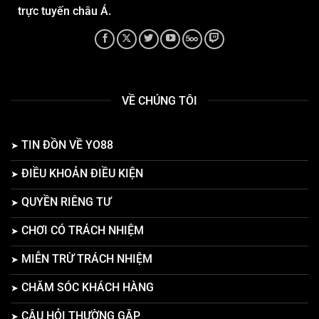
trực tuyến châu Á.
VỀ CHÚNG TÔI
TIN ĐỒN VỀ YO88
ĐIỀU KHOẢN ĐIỀU KIỆN
QUYỀN RIÊNG TƯ
CHƠI CÓ TRÁCH NHIỆM
MIỄN TRỪ TRÁCH NHIỆM
CHĂM SÓC KHÁCH HÀNG
CÂU HỎI THƯỜNG GẶP