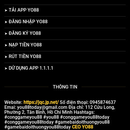
TẢI APP YO88
ĐĂNG NHẬP YO88
ĐĂNG KÝ YO88
NẠP TIỀN YO88
RÚT TIỀN YO88
DỬ DỤNG APP 1.1.1.1
THÔNG TIN
Website:
https://jqc.jp.net/
Số điện thoại: 0945874637
Emai:
you88today@gmail.com
Địa chỉ: 112 Cửu Long,
Phường 2, Tân Bình, Hồ Chí Minh Hashtags:
#conggameyou88 #you88 #conggameyou88today
#conggameyou88today #gamebaidoithuongyou88
#gamebaidoithuongyou88today
CEO YO88