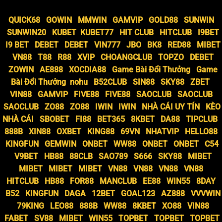
QUICK68
GOWIN
MMWIN
GAMVIP
GOLD88
SUNWIN
SUNWIN20
KUBET
KUBET77
HIT CLUB
HITCLUB
I9BET
I9 BET
DEBET
DEBET
VIN777
JBO
BK8
RED88
MIBET
VN88
T88
R88
XVIP
CHOANGCLUB
TOPZO
DEBET
ZOWIN
AE888
XOCDIA88
Game Bài Đổi Thưởng
Game
Bài Đổi Thưởng
nohu
B52CLUB
SIN88
SKY88
ZBET
VIN88
GAMVIP
FIVE88
FIVE88
SAOCLUB
SAOCLUB
SAOCLUB
ZO88
ZO88
IWIN
IWIN
NHÀ CÁI UY TÍN
KÈO
NHÀ CÁI
SBOBET
FI88
BET365
8KBET
DA88
TIPCLUB
888B
XIN88
OXBET
KING88
69VN
NHATVIP
HELLO88
KINGFUN
GEMWIN
ONBET
WW88
ONBET
ONBET
C54
V9BET
HB88
88CLB
SAO789
S666
SKY88
MIBET
MIBET
MIBET
MIBET
VN88
VN88
VN88
VN88
HITCLUB
HB88
FOR88
MANCLUB
EE88
WIN55
8DAY
B52
KINGFUN
DAGA
12BET
GOAL123
AZ888
VVVWIN
79KING
LEO88
888B
WW88
8KBET
XO88
VIN88
FABET
SV88
MIBET
WIN55
TOPBET
TOPBET
TOPBET