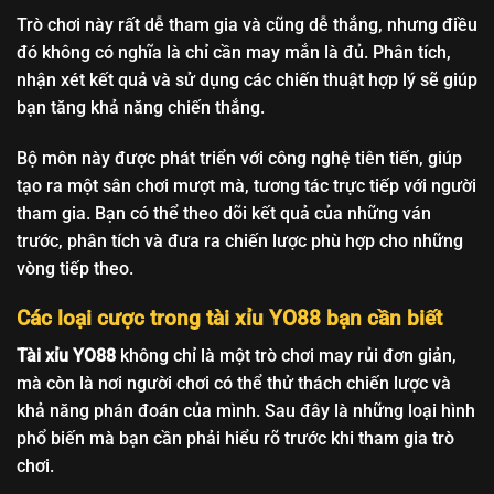
Trò chơi này rất dễ tham gia và cũng dễ thắng, nhưng điều
đó không có nghĩa là chỉ cần may mắn là đủ. Phân tích,
nhận xét kết quả và sử dụng các chiến thuật hợp lý sẽ giúp
bạn tăng khả năng chiến thắng.
Bộ môn này được phát triển với công nghệ tiên tiến, giúp
tạo ra một sân chơi mượt mà, tương tác trực tiếp với người
tham gia. Bạn có thể theo dõi kết quả của những ván
trước, phân tích và đưa ra chiến lược phù hợp cho những
vòng tiếp theo.
Các loại cược trong tài xỉu YO88 bạn cần biết
Tài xỉu YO88
không chỉ là một trò chơi may rủi đơn giản,
mà còn là nơi người chơi có thể thử thách chiến lược và
khả năng phán đoán của mình. Sau đây là những loại hình
phổ biến mà bạn cần phải hiểu rõ trước khi tham gia trò
chơi.