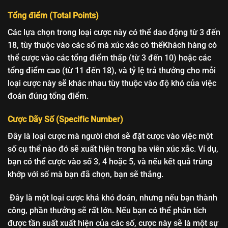
Tổng điểm (Total Points)
Các lựa chọn trong loại cược này có thể dao động từ 3 đến
18, tùy thuộc vào các số mà xúc xắc có thểKhách hàng có
thể cược vào các tổng điểm thấp (từ 3 đến 10) hoặc các
tổng điểm cao (từ 11 đến 18), và tỷ lệ trả thưởng cho mỗi
loại cược này sẽ khác nhau tùy thuộc vào độ khó của việc
đoán đúng tổng điểm.
Cược Dãy Số (Specific Number)
Đây là loại cược mà người chơi sẽ đặt cược vào việc một
số cụ thể nào đó sẽ xuất hiện trong ba viên xúc xắc. Ví dụ,
bạn có thể cược vào số 3, 4 hoặc 5, và nếu kết quả trùng
khớp với số mà bạn đã chọn, bạn sẽ thắng.
Đây là một loại cược khá khó đoán, nhưng nếu bạn thành
công, phần thưởng sẽ rất lớn. Nếu bạn có thể phân tích
được tần suất xuất hiện của các số, cược này sẽ là một sự