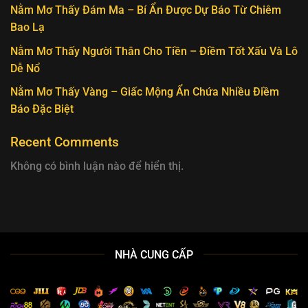
Nằm Mơ Thấy Đám Ma – Bí Ẩn Được Dự Báo Từ Chiêm
Bao Lạ
Nằm Mơ Thấy Người Thân Cho Tiền – Điềm Tốt Xấu Và Lô
Dễ Nổ
Nằm Mơ Thấy Vàng – Giấc Mộng Ẩn Chứa Nhiều Điềm
Báo Đặc Biệt
Recent Comments
Không có bình luận nào để hiển thị.
NHÀ CUNG CẤP