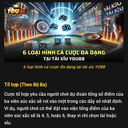
6 loại hình cá cược đa dạng tại tài xỉu YO88
Tổ hợp (Theo Bộ Ba)
Cược tổ hợp yêu cầu người chơi dự đoán tổng số điểm của
ba viên xúc xắc sẽ rơi vào một trong các dãy số nhất định.
Ví dụ, người chơi có thể đặt vào việc tổng điểm của ba
viên xúc xắc sẽ là 4, 5, hoặc 6, thay vì chỉ chọn tài hoặc
xỉu.