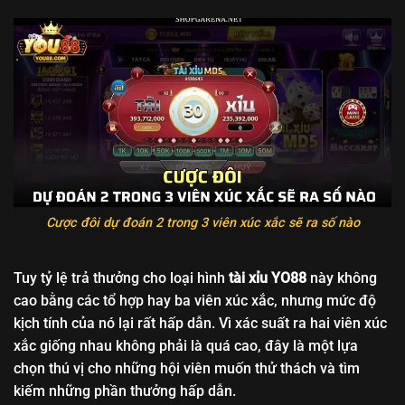
Cược đôi dự đoán 2 trong 3 viên xúc xắc sẽ ra số nào
Tuy tỷ lệ trả thưởng cho loại hình
tài xỉu YO88
này không
cao bằng các tổ hợp hay ba viên xúc xắc, nhưng mức độ
kịch tính của nó lại rất hấp dẫn. Vì xác suất ra hai viên xúc
xắc giống nhau không phải là quá cao, đây là một lựa
chọn thú vị cho những hội viên muốn thử thách và tìm
kiếm những phần thưởng hấp dẫn.