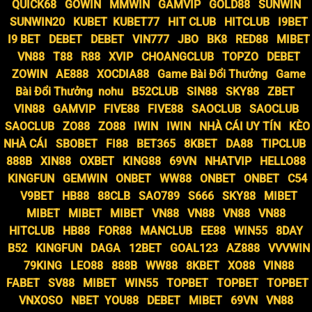
QUICK68
GOWIN
MMWIN
GAMVIP
GOLD88
SUNWIN
SUNWIN20
KUBET
KUBET77
HIT CLUB
HITCLUB
I9BET
I9 BET
DEBET
DEBET
VIN777
JBO
BK8
RED88
MIBET
VN88
T88
R88
XVIP
CHOANGCLUB
TOPZO
DEBET
ZOWIN
AE888
XOCDIA88
Game Bài Đổi Thưởng
Game
Bài Đổi Thưởng
nohu
B52CLUB
SIN88
SKY88
ZBET
VIN88
GAMVIP
FIVE88
FIVE88
SAOCLUB
SAOCLUB
SAOCLUB
ZO88
ZO88
IWIN
IWIN
NHÀ CÁI UY TÍN
KÈO
NHÀ CÁI
SBOBET
FI88
BET365
8KBET
DA88
TIPCLUB
888B
XIN88
OXBET
KING88
69VN
NHATVIP
HELLO88
KINGFUN
GEMWIN
ONBET
WW88
ONBET
ONBET
C54
V9BET
HB88
88CLB
SAO789
S666
SKY88
MIBET
MIBET
MIBET
MIBET
VN88
VN88
VN88
VN88
HITCLUB
HB88
FOR88
MANCLUB
EE88
WIN55
8DAY
B52
KINGFUN
DAGA
12BET
GOAL123
AZ888
VVVWIN
79KING
LEO88
888B
WW88
8KBET
XO88
VIN88
FABET
SV88
MIBET
WIN55
TOPBET
TOPBET
TOPBET
VNXOSO
NBET
YOU88
DEBET
MIBET
69VN
VN88