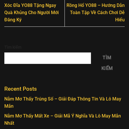
Xóc Đĩa YO88 Tặng Ngay
Rồng Hổ YO88 – Hướng Dẫn
Quà Khủng Cho Người Mới
Toàn Tập Về Cách Chơi Dễ
Đăng Ký
Hiểu
Tìm kiếm
TÌM
KIẾM
Recent Posts
Nằm Mơ Thấy Trúng Số – Giải Đáp Thông Tin Và Lô May
Mắn
Nằm Mơ Thấy Mất Xe – Giải Mã Ý Nghĩa Và Lô May Mắn
Nhất