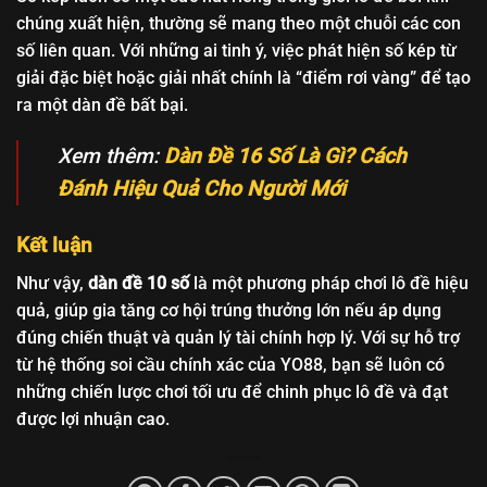
chúng xuất hiện, thường sẽ mang theo một chuỗi các con
số liên quan. Với những ai tinh ý, việc phát hiện số kép từ
giải đặc biệt hoặc giải nhất chính là “điểm rơi vàng” để tạo
ra một dàn đề bất bại.
Xem thêm:
Dàn Đề 16 Số Là Gì? Cách
Đánh Hiệu Quả Cho Người Mới
Kết luận
Như vậy,
dàn đề 10 số
là một phương pháp chơi lô đề hiệu
quả, giúp gia tăng cơ hội trúng thưởng lớn nếu áp dụng
đúng chiến thuật và quản lý tài chính hợp lý. Với sự hỗ trợ
từ hệ thống soi cầu chính xác của YO88, bạn sẽ luôn có
những chiến lược chơi tối ưu để chinh phục lô đề và đạt
được lợi nhuận cao.