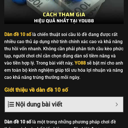
Dàn đề 10 số
là chiến thuật soi cầu lô đề đang được rất
nhiều cao thủ áp dụng nhờ tính chính xác cao và khả năng
thu hồi vốn nhanh. Không cần phải phân tích cầu kèo phức
tạp, người chơi chỉ cần chọn đúng dàn số tiềm năng và
vào tiền hợp lý. Trong bài viết này,
YO88
sẽ bật mí cho anh
em toàn bộ kinh nghiệm giúp tối ưu hóa lợi nhuận và nâng
cao khả năng trúng thưởng mỗi ngày.
Giới thiệu về dàn đề 10 số
Nội dung bài viết
Dàn đề 10 số
là một trong những phương pháp chơi đề