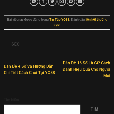
Bài viết này được đăng trong
Tin Tức YO88
. Đánh dấu
liên kết thường
trực
.
SEO
Dàn Đề 16 Số Là Gì? Cách
Dàn Đề 4 Số Và Hướng Dẫn
Đánh Hiệu Quả Cho Người
Chi Tiết Cách Chơi Tại YO88
Mới
Tìm kiếm
TÌM