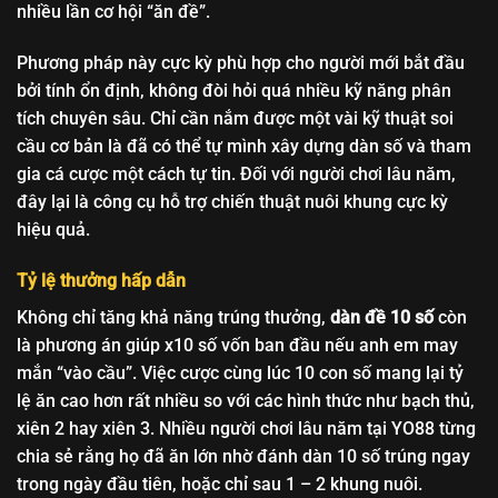
nhiều lần cơ hội “ăn đề”.
Phương pháp này cực kỳ phù hợp cho người mới bắt đầu
bởi tính ổn định, không đòi hỏi quá nhiều kỹ năng phân
tích chuyên sâu. Chỉ cần nắm được một vài kỹ thuật soi
cầu cơ bản là đã có thể tự mình xây dựng dàn số và tham
gia cá cược một cách tự tin. Đối với người chơi lâu năm,
đây lại là công cụ hỗ trợ chiến thuật nuôi khung cực kỳ
hiệu quả.
Tỷ lệ thưởng hấp dẫn
Không chỉ tăng khả năng trúng thưởng,
dàn đề 10 số
còn
là phương án giúp x10 số vốn ban đầu nếu anh em may
mắn “vào cầu”. Việc cược cùng lúc 10 con số mang lại tỷ
lệ ăn cao hơn rất nhiều so với các hình thức như bạch thủ,
xiên 2 hay xiên 3. Nhiều người chơi lâu năm tại YO88 từng
chia sẻ rằng họ đã ăn lớn nhờ đánh dàn 10 số trúng ngay
trong ngày đầu tiên, hoặc chỉ sau 1 – 2 khung nuôi.