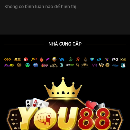
Không có bình luận nào để hiển thị.
NHÀ CUNG CẤP