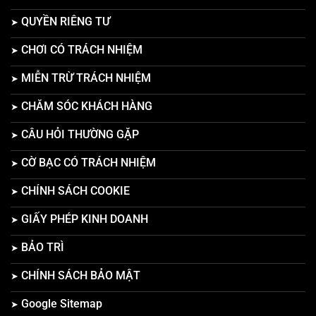
QUYỀN RIÊNG TƯ
CHƠI CÓ TRÁCH NHIỆM
MIỄN TRỪ TRÁCH NHIỆM
CHĂM SÓC KHÁCH HÀNG
CÂU HỎI THƯỜNG GẶP
CỜ BẠC CÓ TRÁCH NHIỆM
CHÍNH SÁCH COOKIE
GIẤY PHÉP KINH DOANH
BẢO TRÌ
CHÍNH SÁCH BẢO MẬT
Google Sitemap