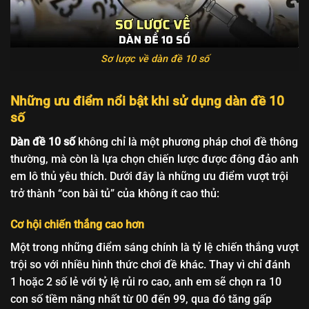
Sơ lược về dàn đề 10 số
Những ưu điểm nổi bật khi sử dụng dàn đề 10
số
Dàn đề 10 số
không chỉ là một phương pháp chơi đề thông
thường, mà còn là lựa chọn chiến lược được đông đảo anh
em lô thủ yêu thích. Dưới đây là những ưu điểm vượt trội
trở thành “con bài tủ” của không ít cao thủ:
Cơ hội chiến thắng cao hơn
Một trong những điểm sáng chính là tỷ lệ chiến thắng vượt
trội so với nhiều hình thức chơi đề khác. Thay vì chỉ đánh
1 hoặc 2 số lẻ với tỷ lệ rủi ro cao, anh em sẽ chọn ra 10
con số tiềm năng nhất từ 00 đến 99, qua đó tăng gấp