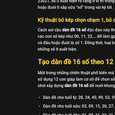
23021, số 0 xuất hiện rõ ràng ở vị trí tru
hoặc đuôi 0 sắp sửa “nổ” trong vài kỳ tới.
Kỹ thuật bỏ kép chọn chạm 1, bỏ
Cách soi cầu
dàn đề 16 số
độc đáo này thư
các con số kép như 00, 11, 22,… để làm gọ
có đầu hoặc đuôi là số 1. Đồng thời, loại 
những số ít xuất hiện.
Tạo dàn đề 16 số theo 12
Một trong những chiến thuật phổ biến mà n
sử dụng 12 con giáp làm cơ sở để chọn số.
chơi xây dựng
dàn đề 16 số
để nuôi khung
Dàn đề cho tuổi tý: 28, 34, 45, 49, 53, 59
Dàn đề cho tuổi sửu: 03, 09, 15, 20, 27, 