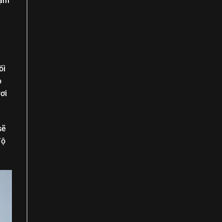
hạm
ối
o
ơi
sẽ
độ