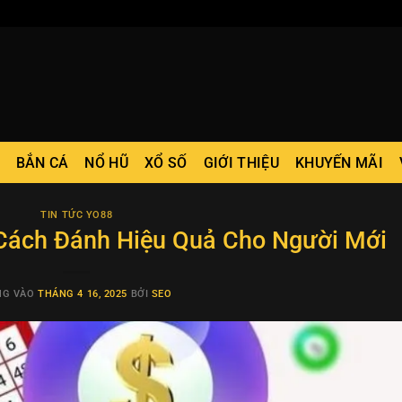
BẮN CÁ
NỔ HŨ
XỔ SỐ
GIỚI THIỆU
KHUYẾN MÃI
TIN TỨC YO88
 Cách Đánh Hiệu Quả Cho Người Mới
NG VÀO
THÁNG 4 16, 2025
BỞI
SEO