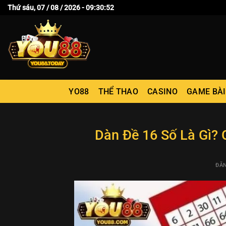
Bỏ
Thứ sáu, 07 / 08 / 2026 - 09:30:54
qua
nội
dung
YO88
THỂ THAO
CASINO
GAME BÀI
Dàn Đề 16 Số Là Gì?
ĐĂ