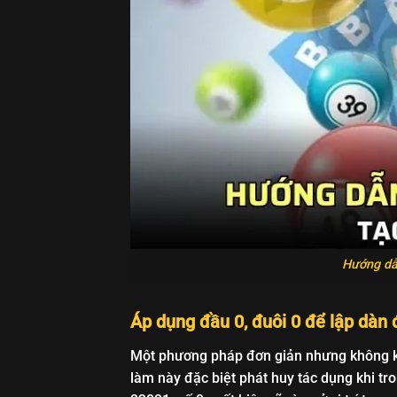
Hướng dẫ
Áp dụng đầu 0, đuôi 0 để lập dàn
Một phương pháp đơn giản nhưng không ké
làm này đặc biệt phát huy tác dụng khi trong