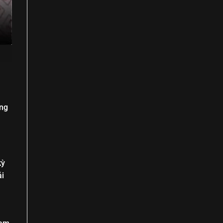
ụng
kỳ
ải
m