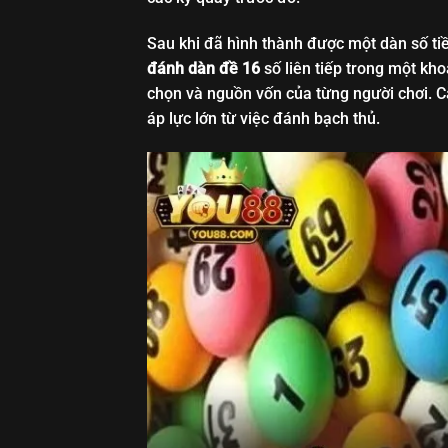
Sau khi đã hình thành được một dàn số tiề
đánh dàn đề 16
số liên tiếp trong một kho
chọn và nguồn vốn của từng người chơi. C
áp lực lớn từ việc đánh bạch thủ.