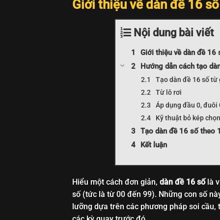
Giới thiệu về dàn đề 16 số
Nội dung bài viết
Giới thiệu về dàn đề 16 
Hướng dẫn cách tạo dà
Tạo dàn đề 16 số từ 
Từ lô rơi
Áp dụng đầu 0, đuôi
Kỹ thuật bỏ kép chọ
Tạo dàn đề 16 số theo 
Kết luận
Hiểu một cách đơn giản,
dàn đề 16 số
là v
số (tức là từ 00 đến 99). Những con số n
lưỡng dựa trên các phương pháp soi cầu, th
các kỳ quay trước đó.