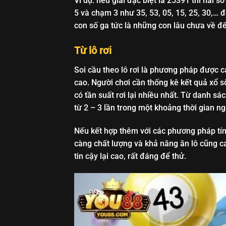
Ví dụ: nếu giải đặc biệt là 25391 thì hai 
5 và chạm 3 như 35, 53, 05, 15, 25, 30,… 
con số ga tức là những con lâu chưa về để
Từ lô rơi
Soi cầu theo lô rơi là phương pháp được c
cao. Người chơi cần thống kê kết quả xổ 
có tần suất rơi lại nhiều nhất. Từ danh s
từ 2 – 3 lần trong một khoảng thời gian n
Nếu kết hợp thêm với các phương pháp tín
càng chất lượng và khả năng ăn lô cũng ca
tin cậy lại cao, rất đáng để thử.