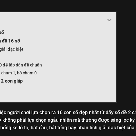
số
n đề 16 số
giải đặc biệt
 0 để lập dàn đề chuẩn
n chạm 1, bỏ chạm 0
12 con giáp
iệc người chơi lựa chọn ra 16 con số đẹp nhất từ dãy số đề 2 c
ày không phải lựa chọn ngẫu nhiên mà thường được sàng lọc kỹ
ống kê lô tô, bắt cầu, bắt tổng hay phân tích giải đặc biệt của