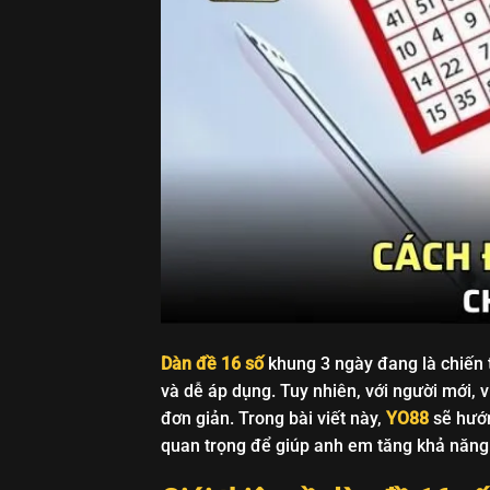
Dàn đề 16 số
khung 3 ngày đang là chiến t
và dễ áp dụng. Tuy nhiên, với người mới,
đơn giản. Trong bài viết này,
YO88
sẽ hướn
quan trọng để giúp anh em tăng khả năng